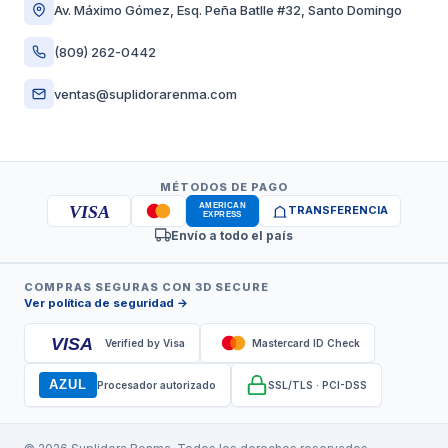
Av. Máximo Gómez, Esq. Peña Batlle #32, Santo Domingo
(809) 262-0442
ventas@suplidorarenma.com
MÉTODOS DE PAGO
VISA
TRANSFERENCIA
Envío a todo el país
COMPRAS SEGURAS CON 3D SECURE
Ver política de seguridad →
VISA
Verified by Visa
Mastercard ID Check
AZUL
Procesador autorizado
SSL/TLS · PCI-DSS