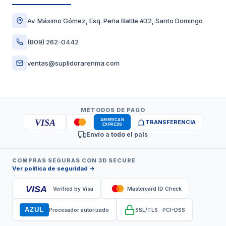
Av. Máximo Gómez, Esq. Peña Batlle #32, Santo Domingo
(809) 262-0442
ventas@suplidorarenma.com
MÉTODOS DE PAGO
VISA
TRANSFERENCIA
Envío a todo el país
COMPRAS SEGURAS CON 3D SECURE
Ver política de seguridad →
VISA
Verified by Visa
Mastercard ID Check
AZUL
Procesador autorizado
SSL/TLS · PCI-DSS