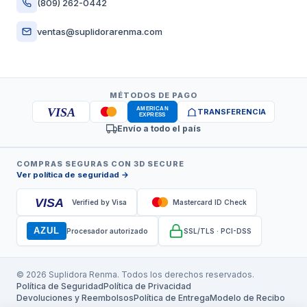
(809) 262-0442
ventas@suplidorarenma.com
MÉTODOS DE PAGO
VISA
TRANSFERENCIA
Envío a todo el país
COMPRAS SEGURAS CON 3D SECURE
Ver política de seguridad →
VISA
Verified by Visa
Mastercard ID Check
AZUL
Procesador autorizado
SSL/TLS · PCI-DSS
© 2026 Suplidora Renma. Todos los derechos reservados.
Política de Seguridad
Política de Privacidad
Devoluciones y Reembolsos
Política de Entrega
Modelo de Recibo