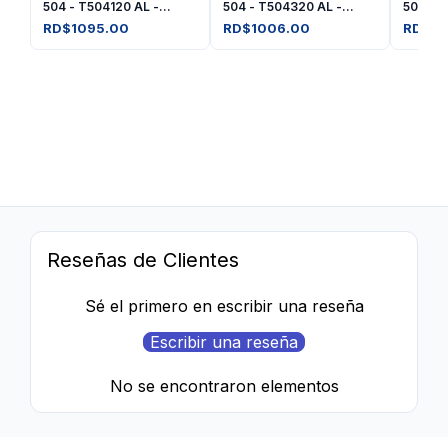
504 - T504120 AL -
504 - T504320 AL -
504 - 
Negro
Amarilla
Magent
RD$1095.00
RD$1006.00
RD$10
Reseñas de Clientes
Sé el primero en escribir una reseña
Escribir una reseña
No se encontraron elementos