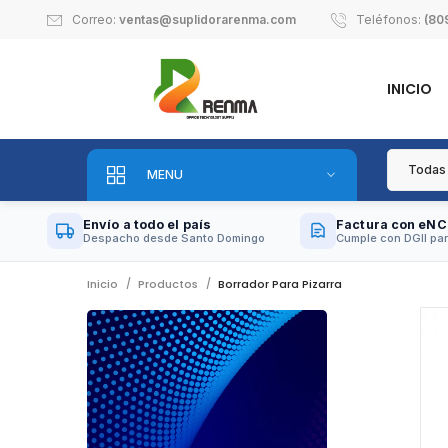
Correo:
ventas@suplidorarenma.com
Teléfonos:
(80
INICIO
MENU
Envío a todo el país
Factura con eNC
Despacho desde Santo Domingo
Cumple con DGII par
Inicio
Productos
Borrador Para Pizarra