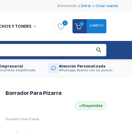
Bienvenido
a
Entrar
o
Crear cuenta
0
0
CARRITO
CHOS Y TONERS
Empresarial
Atencion Personalizada
currente simplificada.
Whatsapp directo con un asesor.
Borrador Para Pizarra
✓
Disponible
Borrador Para Pizarra