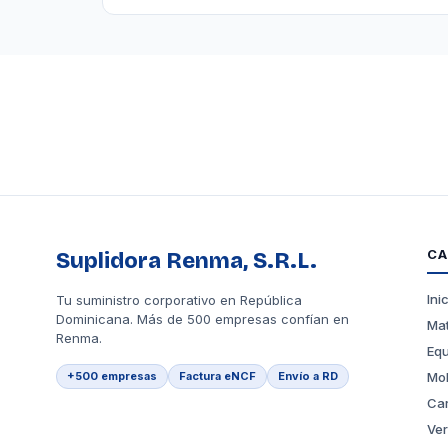
CA
Suplidora Renma, S.R.L.
Ini
Tu suministro corporativo en República
Dominicana. Más de 500 empresas confían en
Mat
Renma.
Equ
+500 empresas
Factura eNCF
Envío a RD
Mob
Car
Ver