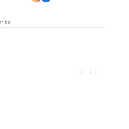
rios
‹
›