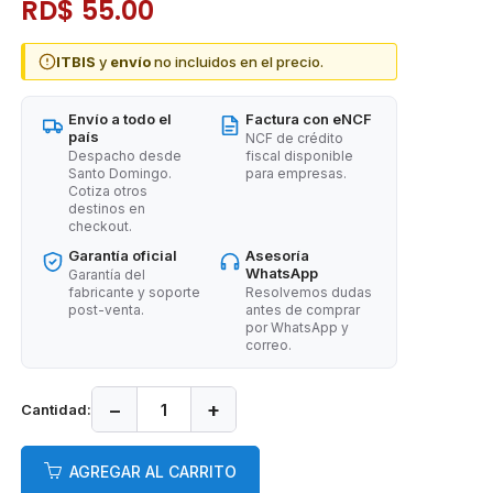
RD$ 55.00
ITBIS
y
envío
no incluidos en el precio.
Envío a todo el
Factura con eNCF
país
NCF de crédito
Despacho desde
fiscal disponible
Santo Domingo.
para empresas.
Cotiza otros
destinos en
checkout.
Garantía oficial
Asesoría
WhatsApp
Garantía del
fabricante y soporte
Resolvemos dudas
post-venta.
antes de comprar
por WhatsApp y
correo.
−
+
Cantidad:
AGREGAR AL CARRITO