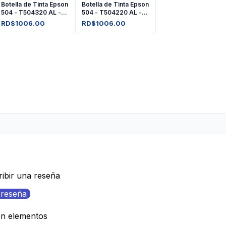
Botella de Tinta Epson
Botella de Tinta Epson
504 - T504320 AL -
504 - T504220 AL -
Magenta
Cyan
RD$1006.00
RD$1006.00
ribir una reseña
 reseña
on elementos