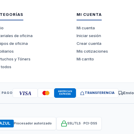
TEGORÍAS
MI CUENTA
cio
Mi cuenta
eriales de oficina
Iniciar sesión
ipos de oficina
Crear cuenta
iliarios
Mis cotizaciones
tuchos y Tóners
Mi carrito
 todos
VISA
 PAGO
TRANSFERENCIA
Envío
AZUL
Procesador autorizado
SSL/TLS · PCI-DSS