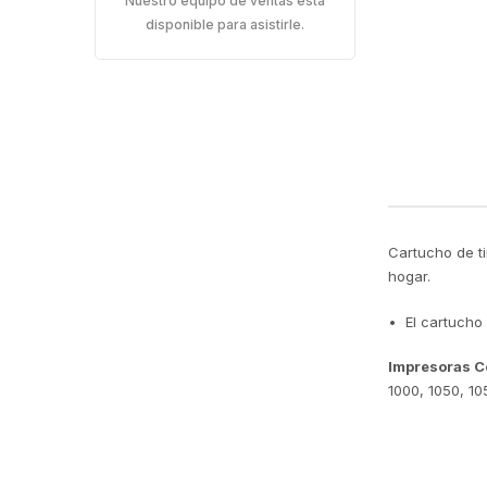
Nuestro equipo de ventas está
disponible para asistirle.
Cartucho de ti
hogar.
• El cartucho
Impresoras C
1000, 1050, 1