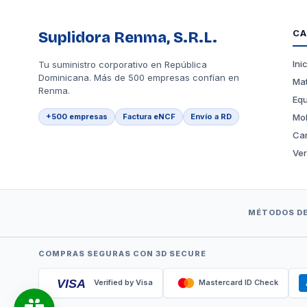
CA
Suplidora Renma, S.R.L.
Ini
Tu suministro corporativo en República
Dominicana. Más de 500 empresas confían en
Mat
Renma.
Equ
+500 empresas
Factura eNCF
Envío a RD
Mob
Car
Ver
MÉTODOS DE
COMPRAS SEGURAS CON 3D SECURE
VISA
Verified by Visa
Mastercard ID Check