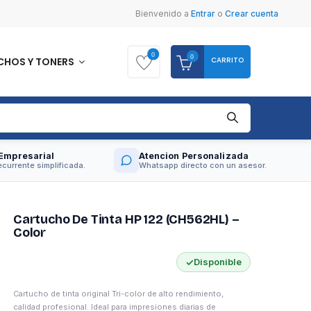
Bienvenido
a
Entrar
o
Crear cuenta
0
0
CARRITO
CHOS Y TONERS
Empresarial
Atencion Personalizada
currente simplificada.
Whatsapp directo con un asesor.
Cartucho De Tinta HP 122 (CH562HL) –
Color
✓
Disponible
Cartucho de tinta original Tri-color de alto rendimiento,
calidad profesional. Ideal para impresiones diarias de