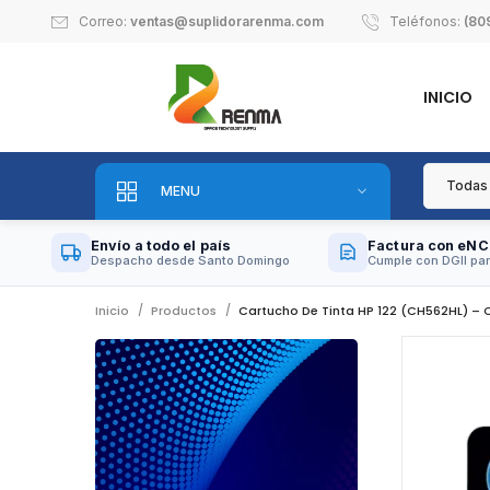
Correo:
ventas@suplidorarenma.com
Teléfonos:
(80
INICIO
MENU
Envío a todo el país
Factura con eNC
Despacho desde Santo Domingo
Cumple con DGII par
Inicio
Productos
Cartucho De Tinta HP 122 (CH562HL) – 