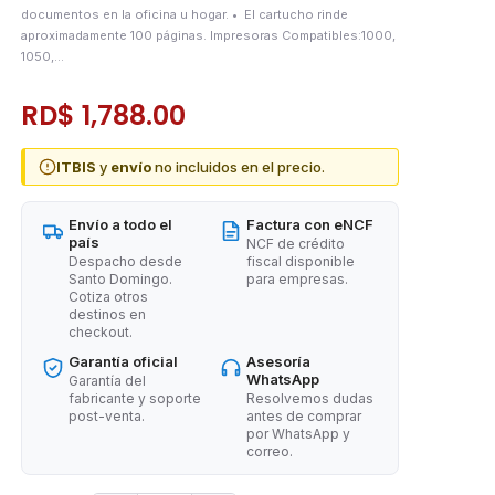
documentos en la oficina u hogar. • El cartucho rinde
aproximadamente 100 páginas. Impresoras Compatibles:1000,
1050,...
RD$ 1,788.00
ITBIS
y
envío
no incluidos en el precio.
Envío a todo el
Factura con eNCF
país
NCF de crédito
Despacho desde
fiscal disponible
Santo Domingo.
para empresas.
Cotiza otros
destinos en
checkout.
Garantía oficial
Asesoría
WhatsApp
Garantía del
fabricante y soporte
Resolvemos dudas
post-venta.
antes de comprar
por WhatsApp y
correo.