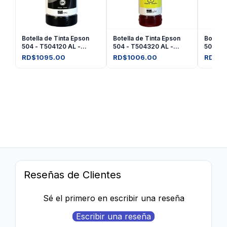
Botella de Tinta Epson
Botella de Tinta Epson
Botella
504 - T504120 AL -
504 - T504320 AL -
504 - 
Negro
Amarilla
Magent
RD$1095.00
RD$1006.00
RD$10
Reseñas de Clientes
Sé el primero en escribir una reseña
Escribir una reseña