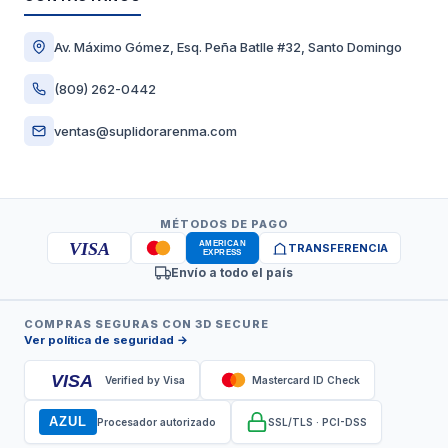
Av. Máximo Gómez, Esq. Peña Batlle #32, Santo Domingo
(809) 262-0442
ventas@suplidorarenma.com
MÉTODOS DE PAGO
VISA
TRANSFERENCIA
Envío a todo el país
COMPRAS SEGURAS CON 3D SECURE
Ver política de seguridad →
VISA
Verified by Visa
Mastercard ID Check
AZUL
Procesador autorizado
SSL/TLS · PCI-DSS