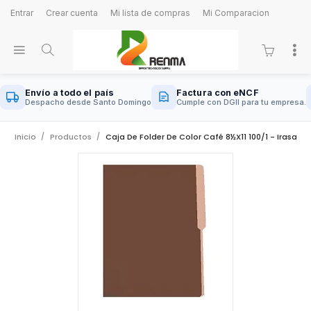
Entrar
Crear cuenta
Mi lista de compras
Mi Comparacion
Envío a todo el país
Factura con eNCF
Despacho desde Santo Domingo
Cumple con DGII para tu empresa.
Inicio
Productos
Caja De Folder De Color Café 8½x11 100/1 - Irasa