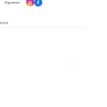
Síguenos:
rios
‹
›