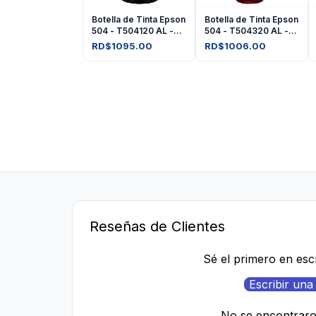
Botella de Tinta Epson
Botella de Tinta Epson
504 - T504120 AL -
504 - T504320 AL -
Negro
Amarilla
RD$1095.00
RD$1006.00
Reseñas de Clientes
Sé el primero en esc
Escribir una
No se encontrar