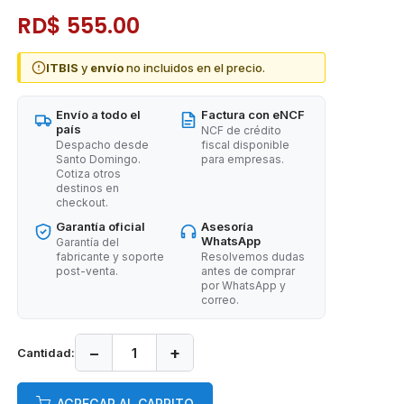
RD$ 555.00
ITBIS
y
envío
no incluidos en el precio.
Envío a todo el
Factura con eNCF
país
NCF de crédito
Despacho desde
fiscal disponible
Santo Domingo.
para empresas.
Cotiza otros
destinos en
checkout.
Garantía oficial
Asesoría
WhatsApp
Garantía del
fabricante y soporte
Resolvemos dudas
post-venta.
antes de comprar
por WhatsApp y
correo.
−
+
Cantidad:
AGREGAR AL CARRITO