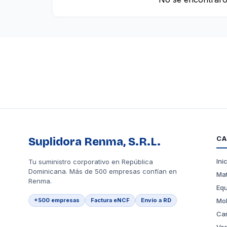
CA
Suplidora Renma, S.R.L.
Ini
Tu suministro corporativo en República
Dominicana. Más de 500 empresas confían en
Mat
Renma.
Equ
+500 empresas
Factura eNCF
Envío a RD
Mob
Car