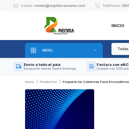
Correo:
ventas@suplidorarenma.com
Teléfonos:
(80
INICIO
MENU
Envío a todo el país
Factura con eNC
Despacho desde Santo Domingo
Cumple con DGII par
Inicio
Productos
Paquete De Cubiertas Para Encuadernar