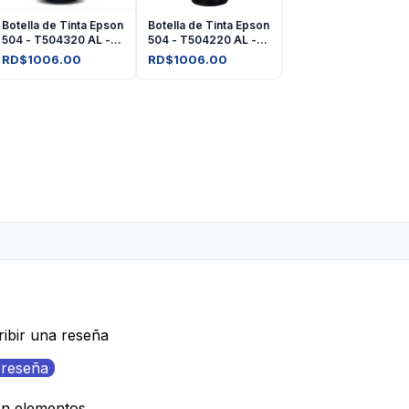
Botella de Tinta Epson
Botella de Tinta Epson
504 - T504320 AL -
504 - T504220 AL -
Magenta
Cyan
RD$1006.00
RD$1006.00
ribir una reseña
 reseña
on elementos