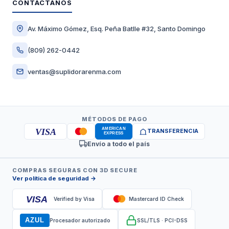
CONTÁCTANOS
Av. Máximo Gómez, Esq. Peña Batlle #32, Santo Domingo
(809) 262-0442
ventas@suplidorarenma.com
MÉTODOS DE PAGO
VISA
TRANSFERENCIA
Envío a todo el país
COMPRAS SEGURAS CON 3D SECURE
Ver política de seguridad →
VISA
Verified by Visa
Mastercard ID Check
AZUL
Procesador autorizado
SSL/TLS · PCI-DSS