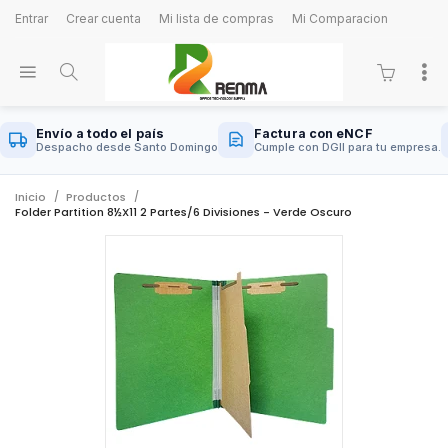
Entrar
Crear cuenta
Mi lista de compras
Mi Comparacion
Envío a todo el país
Factura con eNCF
Despacho desde Santo Domingo
Cumple con DGII para tu empresa.
Inicio
Productos
Folder Partition 8½x11 2 Partes/6 Divisiones - Verde Oscuro