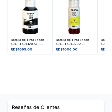
Botella de Tinta Epson
Botella de Tinta Epson
Botella
504 - T504120 AL -
504 - T504320 AL -
504 - 
Negro
Amarilla
Magent
RD$1095.00
RD$1006.00
RD$10
Reseñas de Clientes