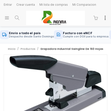
Entrar
Crear cuenta
Mi lista de compras
Mi Comparacion
Envío a todo el país
Factura con eNCF
Despacho desde Santo Domingo
Cumple con DGII para tu empresa.
Inicio
Productos
Grapadora Industrial Swingline De 160 Hojas