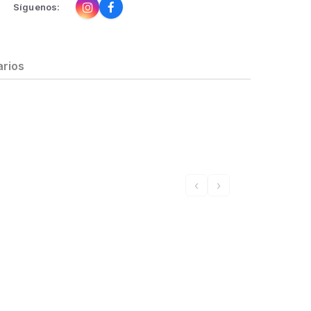
Síguenos:
rios
‹
›