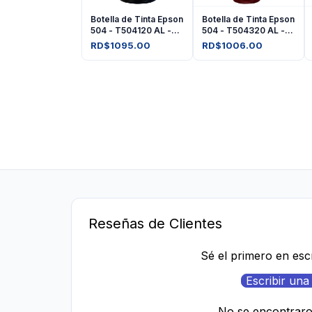
Botella de Tinta Epson
Botella de Tinta Epson
504 - T504120 AL -
504 - T504320 AL -
Negro
Amarilla
RD$1095.00
RD$1006.00
Reseñas de Clientes
Sé el primero en esc
Escribir una
No se encontrar