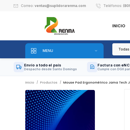
Correo:
ventas@suplidorarenma.com
Teléfonos:
(80
INICIO
MENU
Envío a todo el país
Factura con eNC
Despacho desde Santo Domingo
Cumple con DGII par
Inicio
Productos
Mouse Pad Ergonométrico Jama Tech 