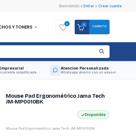
Bienvenido
a
Entrar
o
Crear cuenta
0
0
CARRITO
CHOS Y TONERS
Empresarial
Atencion Personalizada
currente simplificada.
Whatsapp directo con un asesor.
Mouse Pad Ergonométrico Jama Tech
JM-MP0010BK
✓
Disponible
Mouse Pad Ergonométrico Jama Tech JM-MP0010BK