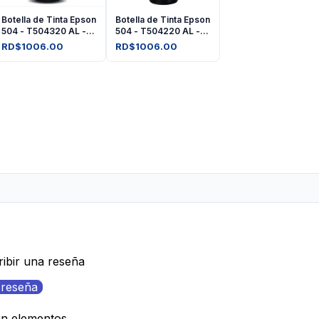
Botella de Tinta Epson
Botella de Tinta Epson
504 - T504320 AL -
504 - T504220 AL -
Magenta
Cyan
RD$1006.00
RD$1006.00
ribir una reseña
 reseña
on elementos