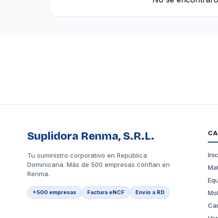
CA
Suplidora Renma, S.R.L.
Ini
Tu suministro corporativo en República
Dominicana. Más de 500 empresas confían en
Mat
Renma.
Equ
+500 empresas
Factura eNCF
Envío a RD
Mob
Car