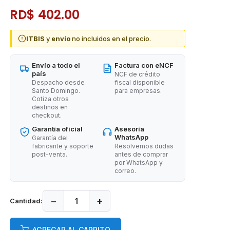
RD$ 402.00
ITBIS
y
envío
no incluidos en el precio.
Envío a todo el
Factura con eNCF
país
NCF de crédito
Despacho desde
fiscal disponible
Santo Domingo.
para empresas.
Cotiza otros
destinos en
checkout.
Garantía oficial
Asesoría
WhatsApp
Garantía del
fabricante y soporte
Resolvemos dudas
post-venta.
antes de comprar
por WhatsApp y
correo.
−
+
Cantidad:
AGREGAR AL CARRITO