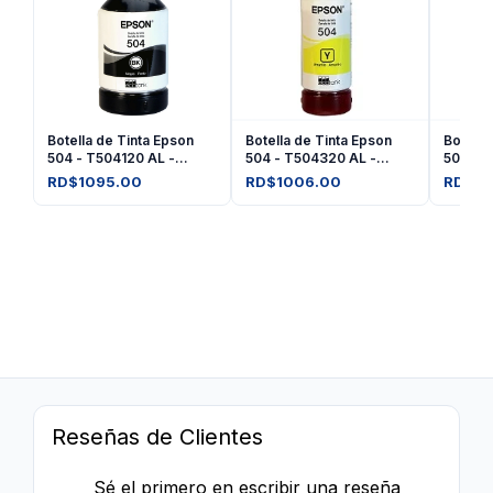
Botella de Tinta Epson
Botella de Tinta Epson
Botella
504 - T504120 AL -
504 - T504320 AL -
504 - 
Negro
Amarilla
Magent
RD$1095.00
RD$1006.00
RD$10
Reseñas de Clientes
Sé el primero en escribir una reseña