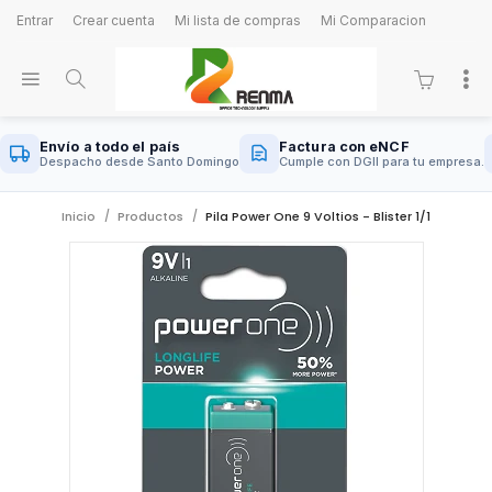
Entrar
Crear cuenta
Mi lista de compras
Mi Comparacion
Envío a todo el país
Factura con eNCF
Despacho desde Santo Domingo
Cumple con DGII para tu empresa.
Inicio
Productos
Pila Power One 9 Voltios - Blister 1/1