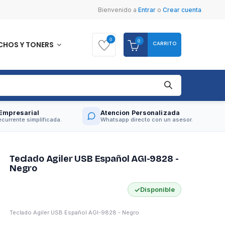
Bienvenido
a
Entrar
o
Crear cuenta
0
0
CARRITO
CHOS Y TONERS
Empresarial
Atencion Personalizada
currente simplificada.
Whatsapp directo con un asesor.
Teclado Agiler USB Español AGI-9828 -
Negro
✓
Disponible
Teclado Agiler USB Español AGI-9828 - Negro