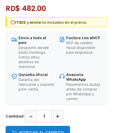
RD$ 482.00
ITBIS
y
envío
no incluidos en el precio.
Envío a todo el
Factura con eNCF
país
NCF de crédito
Despacho desde
fiscal disponible
Santo Domingo.
para empresas.
Cotiza otros
destinos en
checkout.
Garantía oficial
Asesoría
WhatsApp
Garantía del
fabricante y soporte
Resolvemos dudas
post-venta.
antes de comprar
por WhatsApp y
correo.
−
+
Cantidad:
AGREGAR AL CARRITO