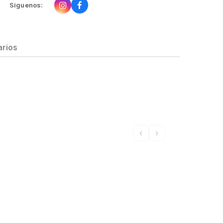
Síguenos:
rios
‹
›