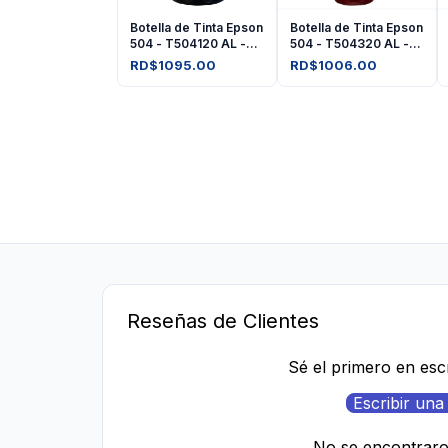
Botella de Tinta Epson
Botella de Tinta Epson
504 - T504120 AL -
504 - T504320 AL -
Negro
Amarilla
RD$1095.00
RD$1006.00
Reseñas de Clientes
Sé el primero en esc
Escribir una
No se encontrar