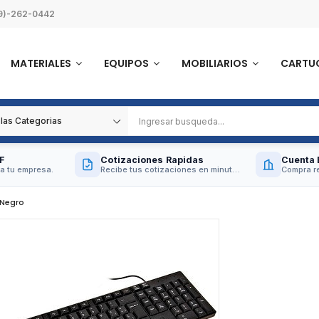
9)-262-0442
MATERIALES
EQUIPOS
MOBILIARIOS
CARTU
F
Cotizaciones Rapidas
Cuenta 
a tu empresa.
Recibe tus cotizaciones en minutos.
Compra re
 Negro