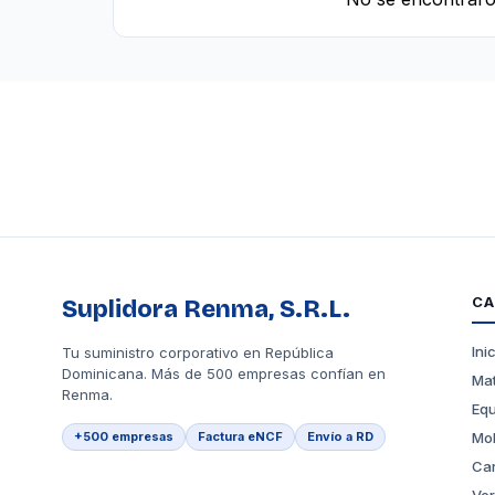
CA
Suplidora Renma, S.R.L.
Ini
Tu suministro corporativo en República
Dominicana. Más de 500 empresas confían en
Mat
Renma.
Equ
+500 empresas
Factura eNCF
Envío a RD
Mob
Car