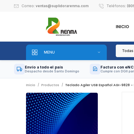
Correo:
ventas@suplidorarenma.com
Teléfonos:
(80
INICIO
MENU
Envío a todo el país
Factura con eNC
Despacho desde Santo Domingo
Cumple con DGII par
Inicio
Productos
Teclado Agiler USB Español AGI-9828 -