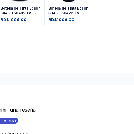
Botella de Tinta Epson
Botella de Tinta Epson
504 - T504320 AL -
504 - T504220 AL -
Magenta
Cyan
RD$1006.00
RD$1006.00
ribir una reseña
 reseña
on elementos